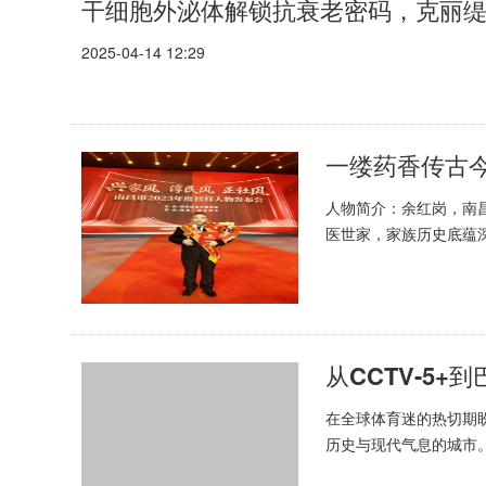
干细胞外泌体解锁抗衰老密码，克丽
2025-04-14 12:29
一缕药香传古
人物简介：余红岗，南
医世家，家族历史底蕴
药理。悬壶济世数十载，
从CCTV-5
在全球体育迷的热切期
历史与现代气息的城市
王牌M7，凭借其稳健的