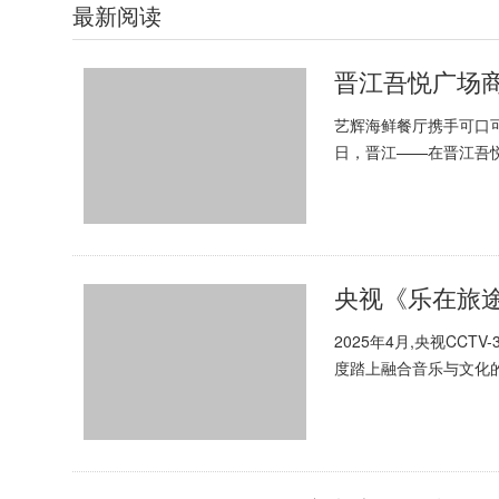
最新阅读
晋江吾悦广场
艺辉海鲜餐厅携手可口可
日，晋江——在晋江吾
辉海鲜餐厅成功举办“可口
央视《乐在旅
2025年4月,央视CC
度踏上融合音乐与文化的
尝地方美食,展现中华大地