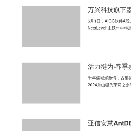
万兴科技旗下墨
6月1日，AIGC软件A
NextLevel”主题
套餐、明星产品...
活力犍为·春季嘉
千年儒城燃激情，古郡健
2024乐山犍为茉莉之
赛。来自美国、俄罗斯等
亚信安慧Ant