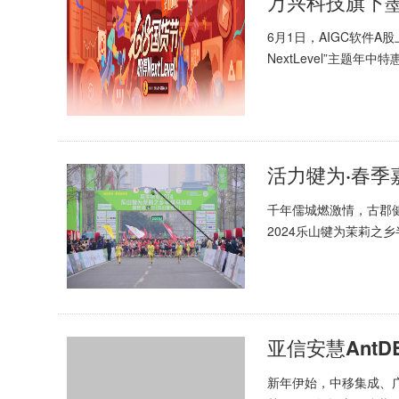
万兴科技旗下墨
6月1日，AIGC软件A
NextLevel”主题
套餐、明星产品...
活力犍为·春季嘉
千年儒城燃激情，古郡健
2024乐山犍为茉莉之
赛。来自美国、俄罗斯等
亚信安慧Ant
新年伊始，中移集成、