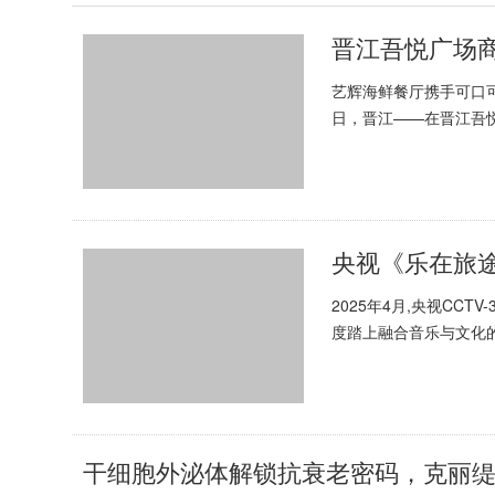
晋江吾悦广场
艺辉海鲜餐厅携手可口可
日，晋江——在晋江吾
辉海鲜餐厅成功举办“可口
央视《乐在旅
2025年4月,央视CC
度踏上融合音乐与文化的
尝地方美食,展现中华大地
干细胞外泌体解锁抗衰老密码，克丽