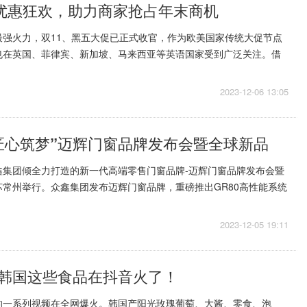
双12优惠狂欢，助力商家抢占年末商机
最强火力，双11、黑五大促已正式收官，作为欧美国家传统大促节点
也在英国、菲律宾、新加坡、马来西亚等英语国家受到广泛关注。借
各行业航海家们在本次黑...
2023-12-06 13:05
匠心筑梦”迈辉门窗品牌发布会暨全球新品
，众鑫集团倾全力打造的新一代高端零售门窗品牌-迈辉门窗品牌发布会暨
常州举行。众鑫集团发布迈辉门窗品牌，重磅推出GR80高性能系统
展示了迈辉门...
2023-12-05 19:11
韩国这些食品在抖音火了！
的一系列视频在全网爆火。韩国产阳光玫瑰葡萄、大酱、零食、泡