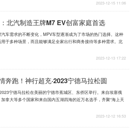
2023-12-15 11:06
V：北汽制造王牌M7 EV创富家庭首选
对汽车需求的不断变化，MPV车型逐渐成为了市场的热门选择。这种
适用于多种场景，而且能够满足全家出行和商务接待等多种需求。北
创富休旅需求，推出了一...
2023-12-13 17:22
情奔跑！神行超充·2023宁德马拉松圆
充·2023宁德马拉松在美丽的宁德市蕉城区、东侨区举行。来自埃塞俄
、加拿大等多个国家和来自国内五湖四海的近万名选手，齐聚“海上天
”之都，以一...
2023-12-12 16:53