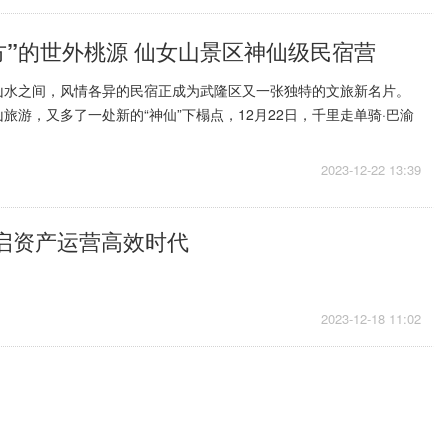
方”的世外桃源 仙女山景区神仙级民宿营
山水之间，风情各异的民宿正成为武隆区又一张独特的文旅新名片。
旅游，又多了一处新的“神仙”下榻点，12月22日，千里走单骑·巴渝
仙女山景区核心景...
2023-12-22 13:39
启资产运营高效时代
2023-12-18 11:02