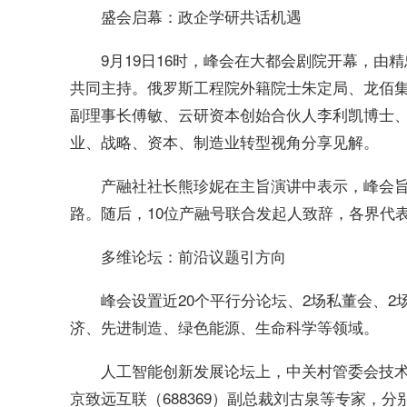
盛会启幕：政企学研共话机遇
9月19日16时，峰会在大都会剧院开幕，
共同主持。俄罗斯工程院外籍院士朱定局、龙佰集团
副理事长傅敏、云研资本创始合伙人李利凯博士
业、战略、资本、制造业转型视角分享见解。
产融社社长熊珍妮在主旨演讲中表示，峰会旨
路。随后，10位产融号联合发起人致辞，各界代
多维论坛：前沿议题引方向
峰会设置近20个平行分论坛、2场私董会、
济、先进制造、绿色能源、生命科学等领域。
人工智能创新发展论坛上，中关村管委会技术专
京致远互联（688369）副总裁刘古泉等专家，