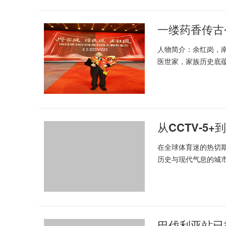
一缕药香传古
人物简介：余红岗，南
医世家，家族历史底
药理。悬壶济世数十载
从CCTV-
在全球体育迷的热切
历史与现代气息的城
王牌M7，凭借其稳健
巴伐利亚站已