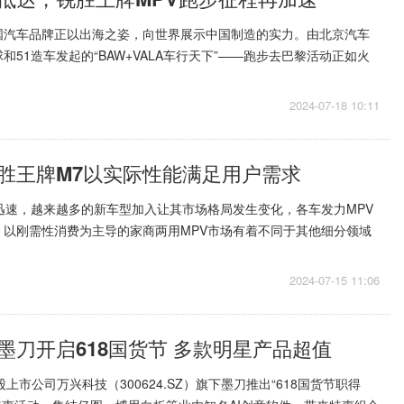
国汽车品牌正以出海之姿，向世界展示中国制造的实力。由北京汽车
和51造车发起的“BAW+VALA车行天下”——跑步去巴黎活动正如火
队万里行的脚步...
2024-07-18 10:11
胜王牌M7以实际性能满足用户需求
迅速，越来越多的新车型加入让其市场格局发生变化，各车发力MPV
。以刚需性消费为主导的家商两用MPV市场有着不同于其他细分领域
牌效应，而是对产品...
2024-07-15 11:06
墨刀开启618国货节 多款明星产品超值
A股上市公司万兴科技（300624.SZ）旗下墨刀推出“618国货节职得