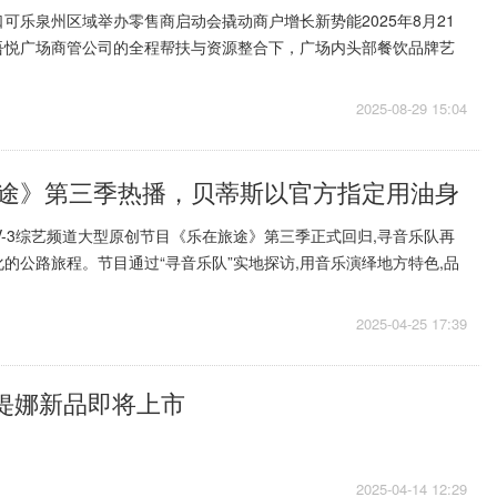
可乐泉州区域举办零售商启动会撬动商户增长新势能2025年8月21
吾悦广场商管公司的全程帮扶与资源整合下，广场内头部餐饮品牌艺
口可乐泉州区域零...
2025-08-29 15:04
途》第三季热播，贝蒂斯以官方指定用油身
CTV-3综艺频道大型原创节目《乐在旅途》第三季正式回归,寻音乐队再
的公路旅程。节目通过“寻音乐队”实地探访,用音乐演绎地方特色,品
地丰...
2025-04-25 17:39
缇娜新品即将上市
2025-04-14 12:29