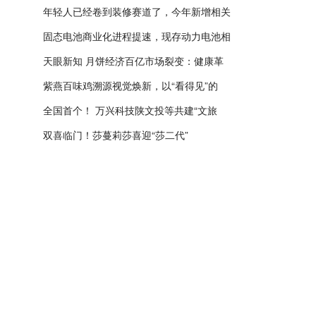
年轻人已经卷到装修赛道了，今年新增相关
固态电池商业化进程提速，现存动力电池相
天眼新知 月饼经济百亿市场裂变：健康革
紫燕百味鸡溯源视觉焕新，以“看得见”的
全国首个！ 万兴科技陕文投等共建“文旅
双喜临门！莎蔓莉莎喜迎“莎二代”