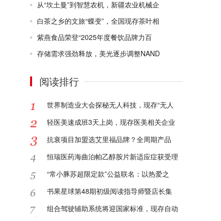
从“坎土曼”到智慧农机，新疆农业机械企
白茶之乡的文旅“蝶变”，全国现存茶叶相
紫燕食品荣登“2025年度餐饮品牌力百
存储需求强劲释放，美光逐步调整NAND
阅读排行
世界制造业大会探秘无人科技，现存“无人
轻医美速成班3天上岗，现存医美相关企业
抗衰项目加盟选艾里福品牌？全周期产品
恒瑞医药海曲泊帕乙醇胺片新适应症获受理
“常小豚苏超限定款”公益联名：以热爱之
书果星球第48期初级阅读指导师暨店长集
组合驾驶辅助系统将迎国家标准，现存自动