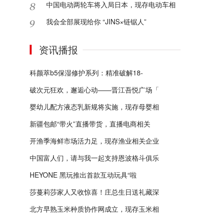
中国电动两轮车将入局日本，现存电动车相
我会全部展现给你 “JINS×链锯人”
资讯播报
科颜萃b5保湿修护系列：精准破解18-
破次元狂欢，邂逅心动——晋江吾悦广场「
婴幼儿配方液态乳新规将实施，现存母婴相
新疆包邮“带火”直播带货，直播电商相关
开渔季海鲜市场活力足，现存渔业相关企业
中国富人们，请与我一起支持恩波格斗俱乐
HEYONE 黑玩推出首款互动玩具“啦
莎蔓莉莎家人又收惊喜！庄总生日送礼藏深
北方早熟玉米种质协作网成立，现存玉米相