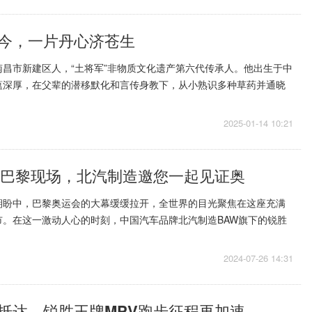
今，一片丹心济苍生
昌市新建区人，“土将军”非物质文化遗产第六代传承人。他出生于中
蕴深厚，在父辈的潜移默化和言传身教下，从小熟识多种草药并通晓
，他怀揣医者仁心，以...
2025-01-14 10:21
5+到巴黎现场，北汽制造邀您一起见证奥
期盼中，巴黎奥运会的大幕缓缓拉开，全世界的目光聚焦在这座充满
市。在这一激动人心的时刻，中国汽车品牌北汽制造BAW旗下的锐胜
的品质与不凡的实力，荣...
2024-07-26 14:31
抵达，锐胜王牌MPV跑步征程再加速