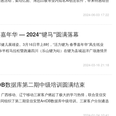
题年中特惠活动，集结亿图、博思白板等业内知名AI创意软件，带来特惠组合
2024-06-03 17:22
嘉年华 — 2024“犍马”圆满落幕
健儿展雄姿。3月16日早上8时，“活力犍为·春季嘉年华”凤生纸业
之乡半程马拉松暨跑遍四川（乐山犍为站）在犍为县城远洋广场激情开
等国家以及北京...
2024-03-16 21:18
tDB数据库第二期中级培训圆满结束
、广西移动、辽宁移动三家客户燃起了极大的学习热情，联合亚信安
队共同组织了第二期亚信安慧AntDB数据库中级培训。三家客户分别遴选
员参与本期培训...
2024-01-24 10:41