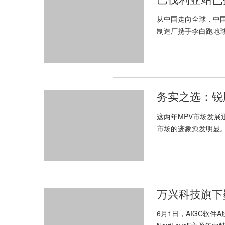
从中国走向全球，中
制造厂携手李白跑地球
如荼地进行着。跟随团
务实之选：锐
这两年MPV市场发展
市场的迹象愈发明显
的特性，不过度依赖品
万兴科技旗下
6月1日，AIGC软件