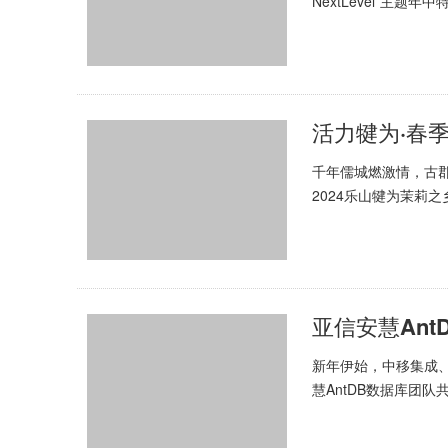
NextLevel”主
套餐、明星产品...
活力犍为·春季
千年儒城燃激情，古郡
2024乐山犍为茉莉
赛。来自美国、俄罗斯
亚信安慧An
新年伊始，中移集成
慧AntDB数据库团
各自优秀的高级运管人