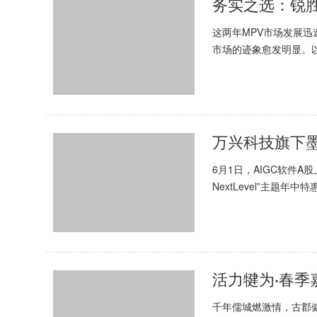
务实之选：锐
这两年MPV市场发展迅
市场的迹象愈发明显。
的特性，不过度依赖品牌
万兴科技旗下墨
6月1日，AIGC软件A
NextLevel”主题
套餐、明星产品...
活力犍为·春季嘉
千年儒城燃激情，古郡健