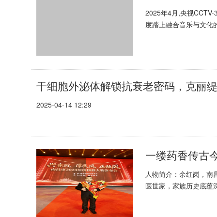
2025年4月,央视CC
度踏上融合音乐与文化的
尝地方美食,展现中华大地
干细胞外泌体解锁抗衰老密码，克丽
2025-04-14 12:29
一缕药香传古
人物简介：余红岗，南
医世家，家族历史底蕴
药理。悬壶济世数十载，