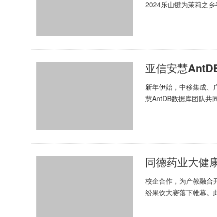
2024乐山犍为茉莉之
赛。来自美国、俄罗斯等
亚信安慧Ant
新年伊始，中移集成、
慧AntDB数据库团队
各自优秀的高级运管人员
同德药业大健
校企合作，为产教融合开
纷果饮大赛落下帷幕。
方面的首次合作，也是同德