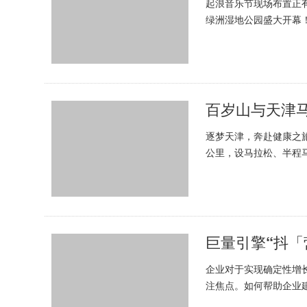
起浪音乐节现场布置正有
绿洲湿地公园盛大开幕！
《为你写诗》不知道撩动了
百岁山与天津
逐梦天津，奔赴健康之旅，
公里，设马拉松、半程
报名。其中年龄最大的选手
巨量引擎“抖「
企业对于实现确定性增
注焦点。如何帮助企业
六届金投赏国际创意节的“